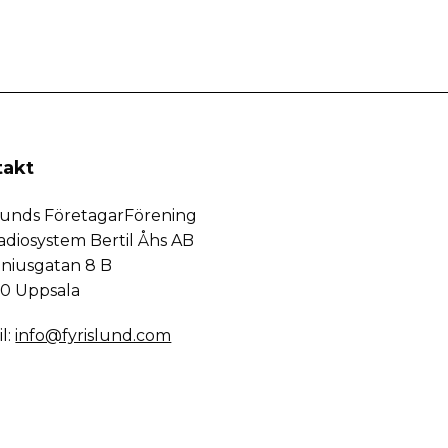
takt
slunds FöretagarFörening
adiosystem Bertil Åhs AB
eniusgatan 8 B
50 Uppsala
l:
info@fyrislund.com