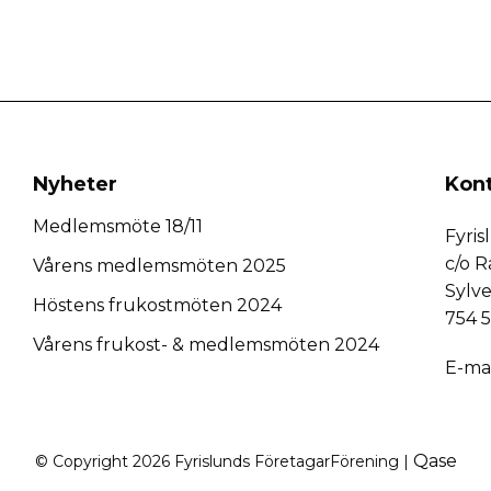
Nyheter
Kon
Medlemsmöte 18/11
Fyri
c/o R
Vårens medlemsmöten 2025
Sylv
Höstens frukostmöten 2024
754 
Vårens frukost- & medlemsmöten 2024
E-mai
Qase
© Copyright 2026 Fyrislunds FöretagarFörening |