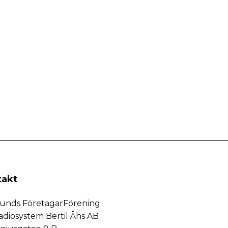
takt
slunds FöretagarFörening
adiosystem Bertil Åhs AB