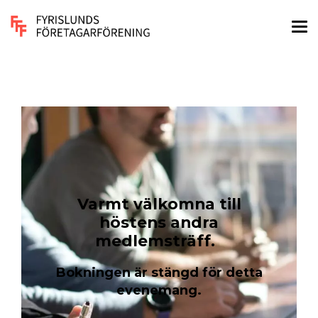
Varmt välkomna till
höstens andra
medlemsträff.
Bokningen är stängd för detta
evenemang.